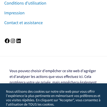
Conditions d'utilisation
Impression
Contact et assistance
Facebook
Instagram
LinkedIn
Vous pouvez choisir d'empêcher ce site web d'agréger
et d'analyser les actions que vous effectuez ici. Cela
protégera votre vie privée, mais empêchera également
le propriétaire du site de tirer des enseignements de
Nous utilisons des cookies sur notre site web pour vous offrir
vos actions et de créer une meilleure expérience pour
l'expérience la plus pertinente en mémorisant vos préférences et
vous et les autres utilisateurs.
vos visites répétées. En cliquant sur "Accepter", vous consentez à
l'utilisation de TOUS les cookies.
Vous n'êtes pas exclu. Décochez cette case pour