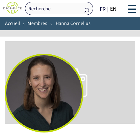
☰
EN
FR
Accueil
Membres
Hanna Cornelius