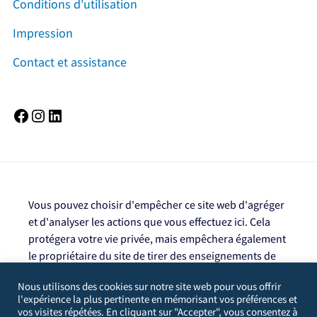
Conditions d'utilisation
Impression
Contact et assistance
Facebook
Instagram
LinkedIn
Vous pouvez choisir d'empêcher ce site web d'agréger
et d'analyser les actions que vous effectuez ici. Cela
protégera votre vie privée, mais empêchera également
le propriétaire du site de tirer des enseignements de
vos actions et de créer une meilleure expérience pour
Nous utilisons des cookies sur notre site web pour vous offrir
vous et les autres utilisateurs.
l'expérience la plus pertinente en mémorisant vos préférences et
Vous n'êtes pas exclu. Décochez cette case pour
vos visites répétées. En cliquant sur "Accepter", vous consentez à