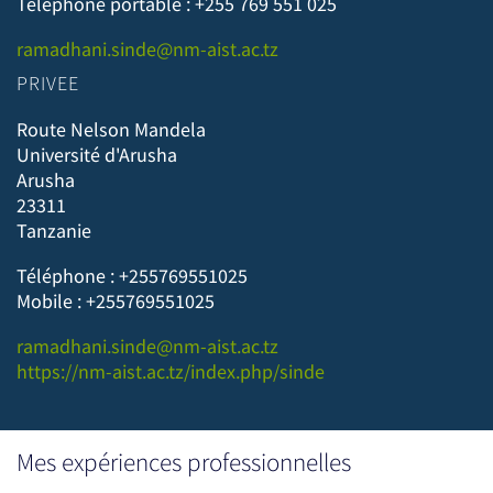
Téléphone portable : +255 769 551 025
ramadhani.sinde@nm-aist.ac.tz
PRIVEE
Route Nelson Mandela
Université d'Arusha
Arusha
23311
Tanzanie
Téléphone : +255769551025
Mobile : +255769551025
ramadhani.sinde@nm-aist.ac.tz
https://nm-aist.ac.tz/index.php/sinde
Mes expériences professionnelles