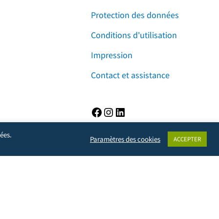
Protection des données
Conditions d'utilisation
Impression
Contact et assistance
Facebook
Instagram
LinkedIn
ées.
Paramètres des cookies
ACCEPTER
vie privée, mais empêchera également le propriétaire du