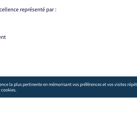
xcellence représenté par :
ent
ience la plus pertinente en mémorisant vos préférences et vos visites répét
 cookies.
'analyser les actions que vous effectuez ici. Cela protégera votre 
 une meilleure expérience pour vous et les autres utilisateurs.