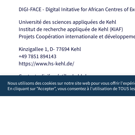
DIGI-FACE - Digital Initative for African Centres of E
Université des sciences appliquées de Kehl
Institut de recherche appliquée de Kehl (KIAF)
Projets Coopération internationale et développem
Kinzigallee 1, D- 77694 Kehl
+49 7851 894143
https://www.hs-kehl.de/
Contact : digiface[at]hs-kehl.de
Nous utilisons des cookies sur notre site web pour vous offrir l'expér
En cliquant sur "Accepter", vous consentez à l'utilisation de TOUS les
Développé par
WordPress Guys
/
Royaume-Uni
Vous pouvez choisir d'empêcher ce site web d'agréger et d
site de tirer des enseignements de vos actions et de créer