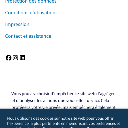
Protection des données
Conditions d'utilisation
Impression
Contact et assistance
Facebook
Instagram
LinkedIn
Vous pouvez choisir d'empêcher ce site web d'agréger
et d'analyser les actions que vous effectuez ici. Cela
protégera votre vie privée, mais empêchera également
le propriétaire du site de tirer des enseignements de
Nous utilisons des cookies sur notre site web pour vous offrir
vos actions et de créer une meilleure expérience pour
l'expérience la plus pertinente en mémorisant vos préférences et
vous et les autres utilisateurs.