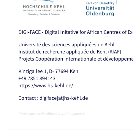
DIGI-FACE - Digital Initative for African Centres of E
Université des sciences appliquées de Kehl
Institut de recherche appliquée de Kehl (KIAF)
Projets Coopération internationale et développem
Kinzigallee 1, D- 77694 Kehl
+49 7851 894143
https://www.hs-kehl.de/
Contact : digiface[at]hs-kehl.de
Développé par
WordPress Guys
/
Royaume-Uni