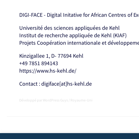
DIGI-FACE - Digital Initative for African Centres of E
Université des sciences appliquées de Kehl
Institut de recherche appliquée de Kehl (KIAF)
Projets Coopération internationale et développem
Kinzigallee 1, D- 77694 Kehl
+49 7851 894143
https://www.hs-kehl.de/
Contact : digiface[at]hs-kehl.de
Développé par
WordPress Guys
/
Royaume-Uni
Vous pouvez choisir d'empêcher ce site web d'agréger et d