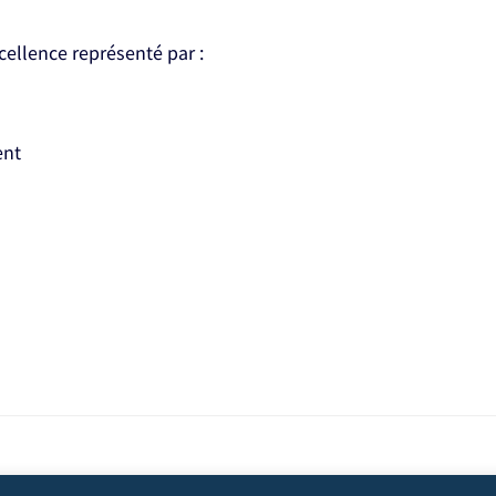
xcellence représenté par :
ent
'analyser les actions que vous effectuez ici. Cela protégera votre 