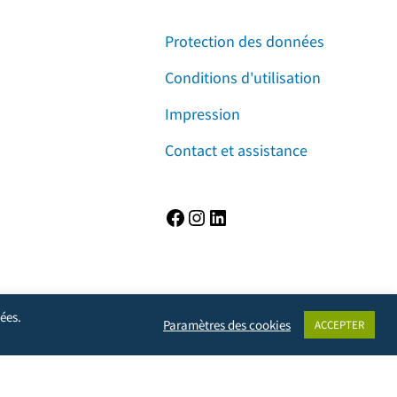
Protection des données
Conditions d'utilisation
Impression
Contact et assistance
Facebook
Instagram
LinkedIn
ées.
Paramètres des cookies
ACCEPTER
vie privée, mais empêchera également le propriétaire du