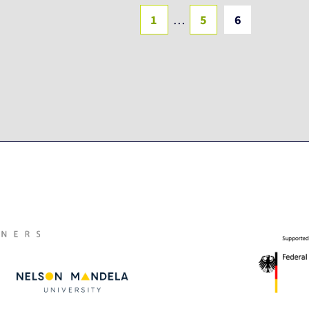
1
…
5
6