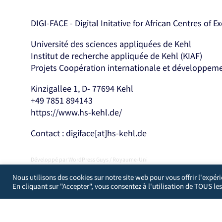
DIGI-FACE - Digital Initative for African Centres of E
Université des sciences appliquées de Kehl
Institut de recherche appliquée de Kehl (KIAF)
Projets Coopération internationale et développem
Kinzigallee 1, D- 77694 Kehl
+49 7851 894143
https://www.hs-kehl.de/
Contact : digiface[at]hs-kehl.de
Développé par
WordPress Guys
/
Royaume-Uni
Nous utilisons des cookies sur notre site web pour vous offrir l'expér
En cliquant sur "Accepter", vous consentez à l'utilisation de TOUS les
Vous pouvez choisir d'empêcher ce site web d'agréger et d