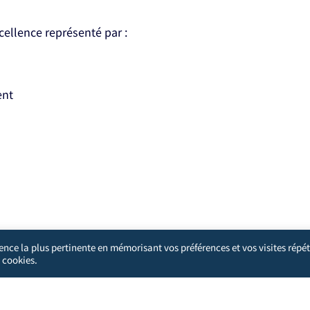
xcellence représenté par :
ent
ience la plus pertinente en mémorisant vos préférences et vos visites répét
 cookies.
'analyser les actions que vous effectuez ici. Cela protégera votre 