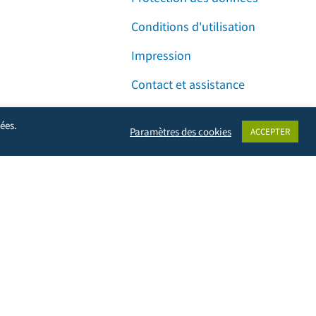
Conditions d'utilisation
Impression
Contact et assistance
Facebook
Instagram
LinkedIn
ées.
Paramètres des cookies
ACCEPTER
vie privée, mais empêchera également le propriétaire du