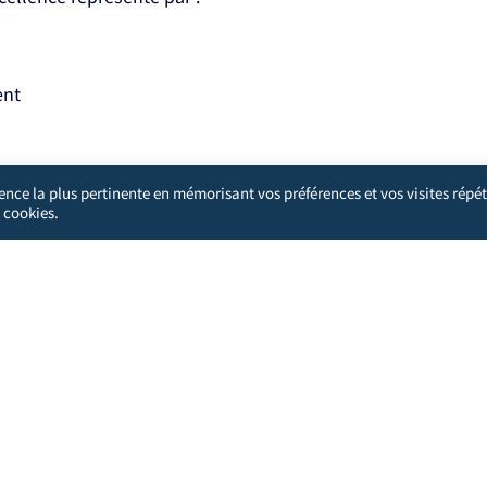
ent
ience la plus pertinente en mémorisant vos préférences et vos visites répét
 cookies.
'analyser les actions que vous effectuez ici. Cela protégera votre 
 une meilleure expérience pour vous et les autres utilisateurs.
s désengager.