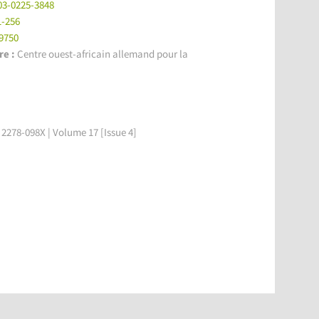
03-0225-3848
1-256
-9750
re :
Centre ouest-africain allemand pour la
2278-098X | Volume 17 [Issue 4]