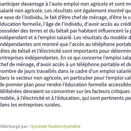
participer davantage à l'auto-emploi non agricole et sont mo
salarié non agricole. Les résultats ont également montré que
le sexe de l'individu, le fait d'être chef de ménage, d'être l
éducation formelle, l'âge de l'individu, d'avoir accès au cré
posséder des terres et du bétail par habitant influencent la 
indépendant et à l'emploi salarié. Les résultats du modèle 
indépendantes ont montré que l'accès au téléphone portab
têtes de bétail et l'électricité sont importants pour détermine
entreprises indépendantes. En ce qui concerne l'emploi salar
chef de ménage, d'avoir accès à un téléphone portable et d
nombre de jours travaillés dans le cadre d'un emploi salarié
dans le secteur non agricole, en particulier pour l'emploi sa
de premier plan pour rendre l'éducation formelle accessible
délibérées devraient se concentrer sur les facteurs critiques
mobile, à l'électricité et à l'éducation, qui sont pertinents p
dans les entreprises rurales.
Téléchargé par :
Sylvester Nsobire Ayambila