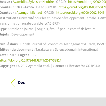
Auteur :
Ayambila, Sylvester Nsobire
| ORCID :
https://orcid.org/0000-00
Coauteur : Osei-Akoto
, Isaac | ORCID :
https://orcid.org/0000-0002-047
Coauteur :
Ayamga, Michael
| ORCID :
https://orcid.org/0000-0002-5046
Institution :
Université pour les études de développement Tamale
|
Cent
transformation rurale durable (WAC-SRT)
Type :
Article de journal | Anglais, évalué par un comité de lecture
Sujets
: Développement
Publié dans :
British Journal of Economics, Management & Trade, ISSN : 
Éditeur du document :
Tarakeswar : Sciencedomain International
Date :
2017 |
Pages :
1-12
https://doi.org/10.9734/BJEMT/2017/33814
Copyright :
© 2017 Ayambila et al. |
Licence :
Libre accès : CC BY 4.0
Dos