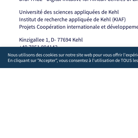
Université des sciences appliquées de Kehl
Institut de recherche appliquée de Kehl (KIAF)
Projets Coopération internationale et développem
Kinzigallee 1, D- 77694 Kehl
+49 7851 894143
https://www.hs-kehl.de/
Nous utilisons des cookies sur notre site web pour vous offrir l'expér
En cliquant sur "Accepter", vous consentez à l'utilisation de TOUS les
Contact : digiface[at]hs-kehl.de
Développé par
WordPress Guys
/
Royaume-Uni
Vous pouvez choisir d'empêcher ce site web d'agréger et d
site de tirer des enseignements de vos actions et de créer
Vous n'êtes pas exclu. Décochez cette case pour vou