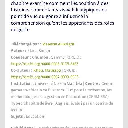
chapitre examine comment l'exposition à des
histoires pour enfants kiswahili atypiques du
point de vue du genre a influencé la
compréhension qu'ont les apprenants des rôles
de genre
Téléchargé par :
Maretha Allwright
Auteur :
Ekiru, Simon
Coauteur : Chumba
, Sammy | ORCID :
https://orcid.org/0000-0003-3175-8167
Co-auteur :
Khau, Mathabo
| ORCID :
https://orcid.org/0000-0002-8933-0553
Institution :
Université Nelson Mandela
|
Centre :
Centre
germano-africain de l'Est et du Sud pour la recherche, les
méthodologies et la gestion de l'éducation (CERM-ESA)
Type :
Chapitre de livre | Anglais, évalué par un comité de
lecture
Sujets
: Éducation
Publié dans :
La recherche en éducation dans le contexte