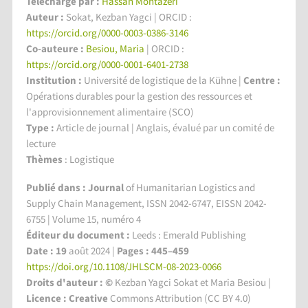
Téléchargé par :
Hassan Montazeri
Auteur :
Sokat, Kezban Yagci | ORCID :
https://orcid.org/0000-0003-0386-3146
Co-auteure :
Besiou, Maria
| ORCID :
https://orcid.org/0000-0001-6401-2738
Institution :
Université de logistique de la Kühne
|
Centre :
Opérations durables pour la gestion des ressources et
l'approvisionnement alimentaire (SCO)
Type :
Article de journal | Anglais, évalué par un comité de
lecture
Thèmes
: Logistique
Publié dans : Journal
of Humanitarian Logistics and
Supply Chain Management, ISSN 2042-6747, EISSN 2042-
6755 | Volume 15, numéro 4
Éditeur du document :
Leeds : Emerald Publishing
Date : 19
août 2024 |
Pages : 445–459
https://doi.org/10.1108/JHLSCM-08-2023-0066
Droits d'auteur : ©
Kezban Yagci Sokat et Maria Besiou |
Licence : Creative
Commons Attribution (CC BY 4.0)