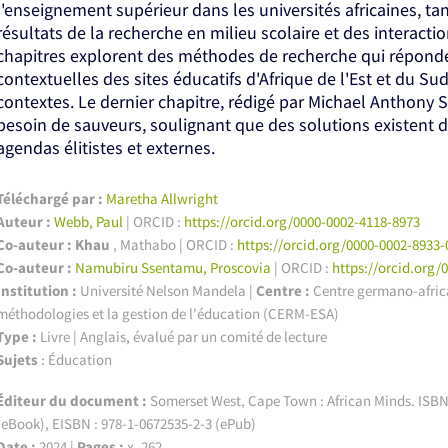
l'enseignement supérieur dans les universités africaines, ta
résultats de la recherche en milieu scolaire et des interaction
chapitres explorent des méthodes de recherche qui répond
contextuelles des sites éducatifs d'Afrique de l'Est et du Sud
contextes. Le dernier chapitre, rédigé par Michael Anthony S
besoin de sauveurs, soulignant que des solutions existent d
agendas élitistes et externes.
Téléchargé par :
Maretha Allwright
Auteur :
Webb, Paul
| ORCID :
https://orcid.org/0000-0002-4118-8973
Co-auteur : Khau
, Mathabo | ORCID :
https://orcid.org/0000-0002-8933-
Co-auteur :
Namubiru Ssentamu, Proscovia
| ORCID :
https://orcid.org/
Institution :
Université Nelson Mandela
|
Centre :
Centre germano-africai
méthodologies et la gestion de l'éducation (CERM-ESA)
Type :
Livre | Anglais, évalué par un comité de lecture
Sujets
: Éducation
Éditeur du document :
Somerset West, Cape Town : African Minds. ISBN 
(eBook), EISBN : 978-1-0672535-2-3 (ePub)
Date :
2024 |
Pages :
x, 262