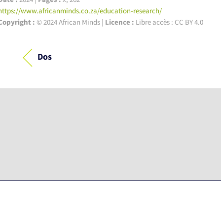
https://www.africanminds.co.za/education-research/
Copyright :
© 2024 African Minds |
Licence :
Libre accès : CC BY 4.0
Dos