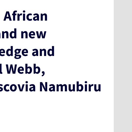
 African
 and new
ledge and
ul Webb,
scovia Namubiru