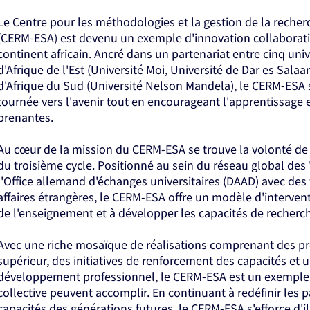
Le Centre pour les méthodologies et la gestion de la recher
(CERM-ESA) est devenu un exemple d'innovation collaborativ
continent africain. Ancré dans un partenariat entre cinq uni
d'Afrique de l'Est (Université Moi, Université de Dar es Salaa
d'Afrique du Sud (Université Nelson Mandela), le CERM-ESA s
tournée vers l'avenir tout en encourageant l'apprentissage e
prenantes.
Au cœur de la mission du CERM-ESA se trouve la volonté de 
du troisième cycle. Positionné au sein du réseau global des 
l'Office allemand d'échanges universitaires (DAAD) avec des
affaires étrangères, le CERM-ESA offre un modèle d'intervent
de l'enseignement et à développer les capacités de recherche
Avec une riche mosaïque de réalisations comprenant des pr
supérieur, des initiatives de renforcement des capacités et
développement professionnel, le CERM-ESA est un exemple de
collective peuvent accomplir. En continuant à redéfinir les p
capacités des générations futures, le CERM-ESA s'efforce d'il