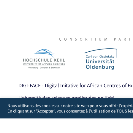
DIGI-FACE - Digital Initative for African Centres of E
Université des sciences appliquées de Kehl
Institut de recherche appliquée de Kehl (KIAF)
Nous utilisons des cookies sur notre site web pour vous offrir l'expér
En cliquant sur "Accepter", vous consentez à l'utilisation de TOUS les
Projets Coopération internationale et développem
Kinzigallee 1, D- 77694 Kehl
+49 7851 894143