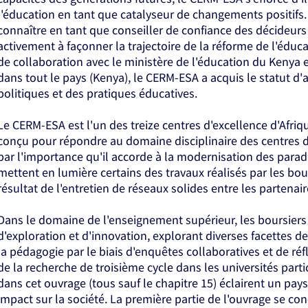
l'éducation en tant que catalyseur de changements positifs. 
connaître en tant que conseiller de confiance des décideurs
activement à façonner la trajectoire de la réforme de l'éduca
de collaboration avec le ministère de l'éducation du Kenya 
dans tout le pays (Kenya), le CERM-ESA a acquis le statut d'
politiques et des pratiques éducatives.
Le CERM-ESA est l'un des treize centres d'excellence d'Afri
conçu pour répondre au domaine disciplinaire des centres de
par l'importance qu'il accorde à la modernisation des parad
mettent en lumière certains des travaux réalisés par les bo
résultat de l'entretien de réseaux solides entre les partenair
Dans le domaine de l'enseignement supérieur, les boursier
d'exploration et d'innovation, explorant diverses facettes de
la pédagogie par le biais d'enquêtes collaboratives et de ré
de la recherche de troisième cycle dans les universités part
dans cet ouvrage (tous sauf le chapitre 15) éclairent un pays
impact sur la société. La première partie de l'ouvrage se co