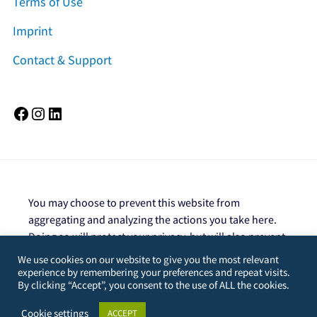
Terms of Use
Imprint
Contact & Support
Facebook
Instagram
LinkedIn
You may choose to prevent this website from
aggregating and analyzing the actions you take here.
Doing so will protect your privacy, but will also prevent
the owner from learning from your actions and
We use cookies on our website to give you the most relevant
creating a better experience for you and other users.
experience by remembering your preferences and repeat visits.
By clicking “Accept”, you consent to the use of ALL the cookies.
You are not opted out. Uncheck this box to opt-
out.
Cookie settings
ACCEPT